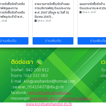
ารจัดซื้อจัดจ้างหรือ
รายงานการจัดซื้อ/จัดจ้างและ
แผนการจัดซื้อจัดจ้าง
าพัสดุและความ
การบริหารพัสดุ ปีงบประมาณ
ปีงบประมาณ พ.ศ.256
การจัดซื้อจัดจ้างหรือ
พ.ศ. 2567 (ข้อมูล ณ วันที่ 31
18 พ.ค. 2567
พัสดุประจำปี พ.ศ...
มีนาคม 2567)...
. 2568
18 พ.ค. 2567
อ่านเพิ่มเติม
อ่านเพิ่มเติม
อ่านเพิ่มเติ
ติดต่อเรา
เ
โทรศัพท์ : 042 200 812
วัน
โทรสาร : 042 332 083
นัก
E-mail :
kongpanphandon@hotmail.com
:
saraban_05410407@dla.go.th
facebook :
เทศบาลตำบลกงพานพันดอน
messenger:
messenger เทศบาลตำบลกงพานพันดอน
website :
www.kongpanphandon.go.th