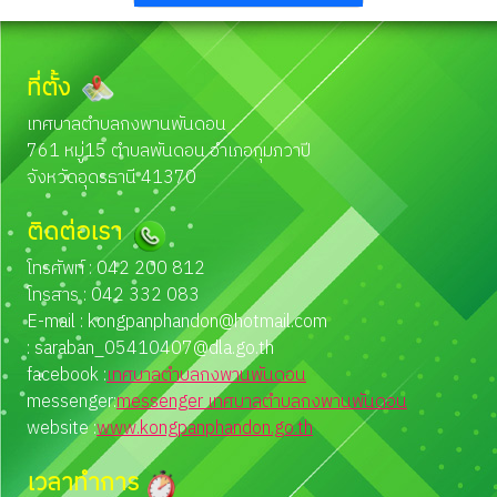
ที่ตั้ง
เทศบาลตำบลกงพานพันดอน
761 หมู่15 ตำบลพันดอน อำเภอกุมภวาปี
จังหวัดอุดรธานี 41370
ติดต่อเรา
โทรศัพท์ : 042 200 812
โทรสาร : 042 332 083
E-mail :
kongpanphandon@hotmail.com
:
saraban_05410407@dla.go.th
facebook :
เทศบาลตำบลกงพานพันดอน
messenger:
messenger เทศบาลตำบลกงพานพันดอน
website :
www.kongpanphandon.go.th
เวลาทำการ